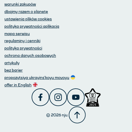
warunki zakupów
dbajmy razem o planetę
ustawienia plików cookies
polityka prywatności aplikacja
mapa serwisu
regulaminy i cenniki
polityka prywatności
ochrona danych osobowych
artykuły
bez barier
propozytsiya ukrayins'koyu movoyu
offer in English
©
2026
nju.
Wróć do góry strony