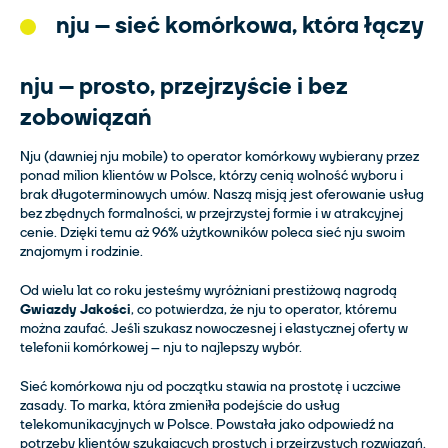
nju – sieć komórkowa, która łączy
nju – prosto, przejrzyście i bez
zobowiązań
Nju (dawniej nju mobile) to operator komórkowy wybierany przez
ponad milion klientów w Polsce, którzy cenią wolność wyboru i
brak długoterminowych umów. Naszą misją jest oferowanie usług
bez zbędnych formalności, w przejrzystej formie i w atrakcyjnej
cenie. Dzięki temu aż 96% użytkowników poleca sieć nju swoim
znajomym i rodzinie.
Od wielu lat co roku jesteśmy wyróżniani prestiżową nagrodą
Gwiazdy Jakości
, co potwierdza, że nju to operator, któremu
można zaufać. Jeśli szukasz nowoczesnej i elastycznej oferty w
telefonii komórkowej – nju to najlepszy wybór.
Sieć komórkowa nju od początku stawia na prostotę i uczciwe
zasady. To marka, która zmieniła podejście do usług
telekomunikacyjnych w Polsce. Powstała jako odpowiedź na
potrzeby klientów szukających prostych i przejrzystych rozwiązań.