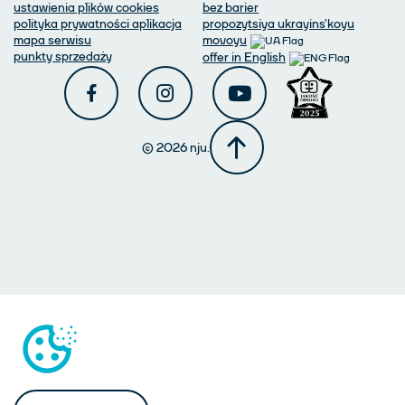
ustawienia plików cookies
bez barier
polityka prywatności aplikacja
propozytsiya ukrayins'koyu
mapa serwisu
movoyu
punkty sprzedaży
offer in English
© 2026 nju.