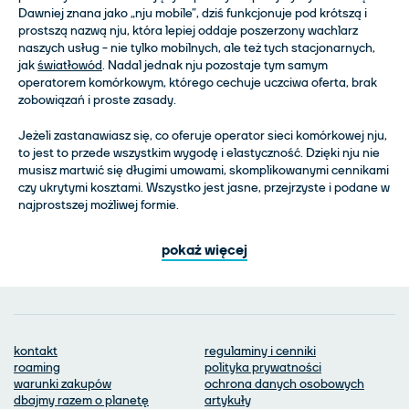
Dawniej znana jako „nju mobile”, dziś funkcjonuje pod krótszą i
prostszą nazwą nju, która lepiej oddaje poszerzony wachlarz
naszych usług - nie tylko mobilnych, ale też tych stacjonarnych,
jak
światłowód
. Nadal jednak nju pozostaje tym samym
operatorem komórkowym, którego cechuje uczciwa oferta, brak
zobowiązań i proste zasady.
Jeżeli zastanawiasz się, co oferuje operator sieci komórkowej nju,
to jest to przede wszystkim wygodę i elastyczność. Dzięki nju nie
musisz martwić się długimi umowami, skomplikowanymi cennikami
czy ukrytymi kosztami. Wszystko jest jasne, przejrzyste i podane w
najprostszej możliwej formie.
pokaż więcej
kontakt
regulaminy i cenniki
roaming
polityka prywatności
warunki zakupów
ochrona danych osobowych
dbajmy razem o planetę
artykuły