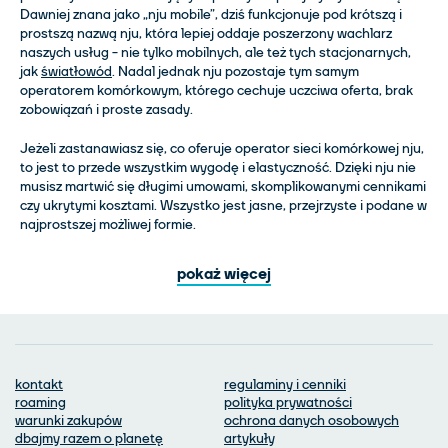
Dawniej znana jako „nju mobile”, dziś funkcjonuje pod krótszą i
prostszą nazwą nju, która lepiej oddaje poszerzony wachlarz
naszych usług - nie tylko mobilnych, ale też tych stacjonarnych,
jak
światłowód
. Nadal jednak nju pozostaje tym samym
operatorem komórkowym, którego cechuje uczciwa oferta, brak
zobowiązań i proste zasady.
Jeżeli zastanawiasz się, co oferuje operator sieci komórkowej nju,
to jest to przede wszystkim wygodę i elastyczność. Dzięki nju nie
musisz martwić się długimi umowami, skomplikowanymi cennikami
czy ukrytymi kosztami. Wszystko jest jasne, przejrzyste i podane w
najprostszej możliwej formie.
pokaż więcej
kontakt
regulaminy i cenniki
roaming
polityka prywatności
warunki zakupów
ochrona danych osobowych
dbajmy razem o planetę
artykuły