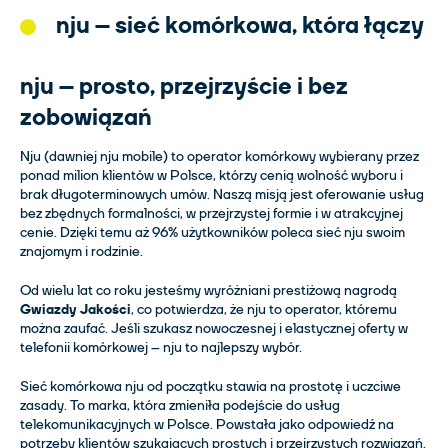
nju – sieć komórkowa, która łączy
nju – prosto, przejrzyście i bez
zobowiązań
Nju (dawniej nju mobile) to operator komórkowy wybierany przez
ponad milion klientów w Polsce, którzy cenią wolność wyboru i
brak długoterminowych umów. Naszą misją jest oferowanie usług
bez zbędnych formalności, w przejrzystej formie i w atrakcyjnej
cenie. Dzięki temu aż 96% użytkowników poleca sieć nju swoim
znajomym i rodzinie.
Od wielu lat co roku jesteśmy wyróżniani prestiżową nagrodą
Gwiazdy Jakości
, co potwierdza, że nju to operator, któremu
można zaufać. Jeśli szukasz nowoczesnej i elastycznej oferty w
telefonii komórkowej – nju to najlepszy wybór.
Sieć komórkowa nju od początku stawia na prostotę i uczciwe
zasady. To marka, która zmieniła podejście do usług
telekomunikacyjnych w Polsce. Powstała jako odpowiedź na
potrzeby klientów szukających prostych i przejrzystych rozwiązań.