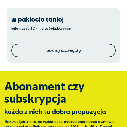
w pakiecie taniej
subskrypcja 3 zł mniej ze światłowodem
poznaj szczegóły
Abonament czy
subskrypcja
każda z nich to dobra propozycja
Bez względu na to, co wybierzesz, możesz zapomnieć o umowie
terminowej oraz limitach na rozmowy, SMS-y i MMS-y. Poznaj