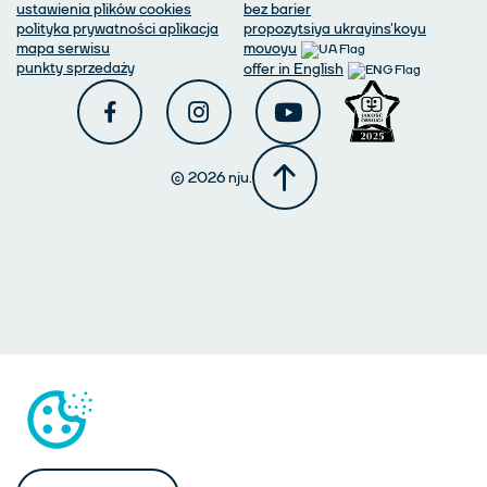
ustawienia plików cookies
bez barier
polityka prywatności aplikacja
propozytsiya ukrayins'koyu
mapa serwisu
movoyu
punkty sprzedaży
offer in English
© 2026 nju.