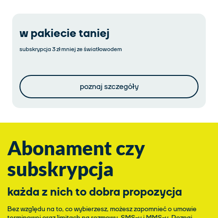
w pakiecie taniej
subskrypcja 3 zł mniej ze światłowodem
poznaj szczegóły
Abonament czy
subskrypcja
każda z nich to dobra propozycja
Bez względu na to, co wybierzesz, możesz zapomnieć o umowie
terminowej oraz limitach na rozmowy, SMS-y i MMS-y. Poznaj