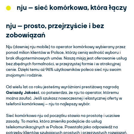
nju – sieć komórkowa, która łączy
nju – prosto, przejrzyście i bez
zobowiązań
Nju (dawniej nju mobile) to operator komórkowy wybierany przez
ponad milion klientów w Polsce, którzy cenią wolność wyboru i
brak długoterminowych umów. Naszą misją jest oferowanie usług
bez zbędnych formalności, w przejrzystej formie i w atrakcyjnej
cenie. Dzięki temu aż 96% użytkowników poleca sieć nju swoim
znajomym i rodzinie.
Od wielu lat co roku jesteśmy wyróżniani prestiżową nagrodą
Gwiazdy Jakości
, co potwierdza, że nju to operator, któremu
można zaufać. Jeśli szukasz nowoczesnej i elastycznej oferty w
telefonii komórkowej – nju to najlepszy wybór.
Sieć komórkowa nju od początku stawia na prostotę i uczciwe
zasady. To marka, która zmieniła podejście do usług
telekomunikacyjnych w Polsce. Powstała jako odpowiedź na
potrzeby klientów szukających prostych i przejrzystych rozwiązań.