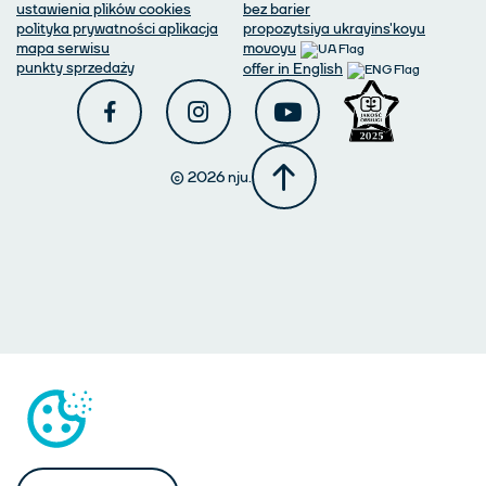
ustawienia plików cookies
bez barier
polityka prywatności aplikacja
propozytsiya ukrayins'koyu
mapa serwisu
movoyu
punkty sprzedaży
offer in English
© 2026 nju.