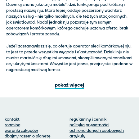
Dawniej znana jako „nju mobile”, dziś funkcjonuje pod krótszą i
prostszą nazwą nju, która lepiej oddaje poszerzony wachlarz
naszych usług - nie tylko mobilnych, ale też tych stacjonarnych,
jak
światłowód
. Nadal jednak nju pozostaje tym samym
operatorem komórkowym, którego cechuje uczciwa oferta, brak
zobowiązań i proste zasady.
Jeżeli zastanawiasz się, co oferuje operator sieci komórkowej nju,
to jest to przede wszystkim wygodę i elastyczność. Dzięki nju nie
musisz martwić się długimi umowami, skomplikowanymi cennikami
czy ukrytymi kosztami. Wszystko jest jasne, przejrzyste i podane w
najprostszej możliwej formie.
pokaż więcej
kontakt
regulaminy i cenniki
roaming
polityka prywatności
warunki zakupów
ochrona danych osobowych
dbajmy razem o planetę
artykuły